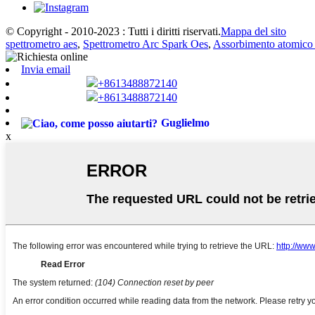
© Copyright - 2010-2023 : Tutti i diritti riservati.
Mappa del sito
spettrometro aes
,
Spettrometro Arc Spark Oes
,
Assorbimento atomico
Invia email
+8613488872140
+8613488872140
Guglielmo
x