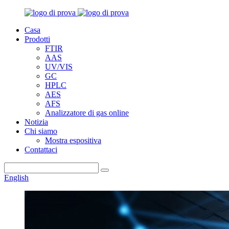
Casa
Prodotti
FTIR
AAS
UV/VIS
GC
HPLC
AES
AFS
Analizzatore di gas online
Notizia
Chi siamo
Mostra espositiva
Contattaci
English