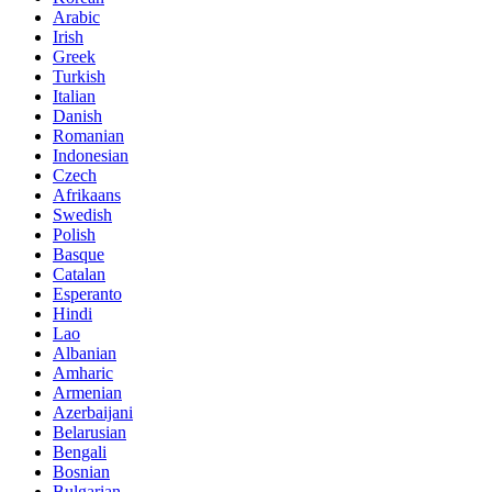
Arabic
Irish
Greek
Turkish
Italian
Danish
Romanian
Indonesian
Czech
Afrikaans
Swedish
Polish
Basque
Catalan
Esperanto
Hindi
Lao
Albanian
Amharic
Armenian
Azerbaijani
Belarusian
Bengali
Bosnian
Bulgarian